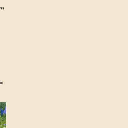
eli
em